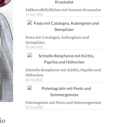
Süßkartoffelbällchen mit buntem Krautsalat
23. Nov 2022
Pasta mit Catalogna, Auberginen und
Steinpilzen
25. Okt 2022
Schnelle Reispfanne mit Kürbis, Paprika und
Hühnchen
28. Sep 2022
Polentagratin mit Pesto und Sommergemüse
23. Aug 2022
io