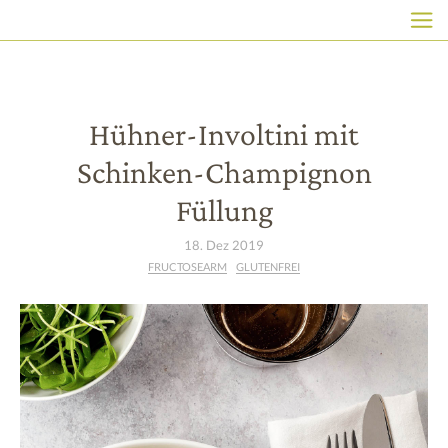
HAUPTNAVIGATION
Direkt
zum
Inhalt
Hühner-Involtini mit
Schinken-Champignon
Füllung
18. Dez 2019
FRUCTOSEARM
GLUTENFREI