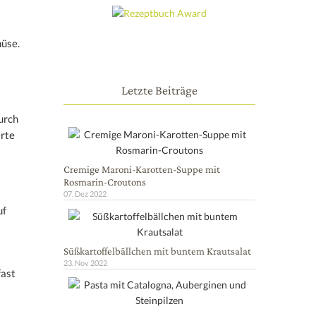
müse.
Letzte Beiträge
t
urch
erte
Cremige Maroni-Karotten-Suppe mit
Rosmarin-Croutons
07. Dez 2022
uf
Süßkartoffelbällchen mit buntem Krautsalat
23. Nov 2022
fast