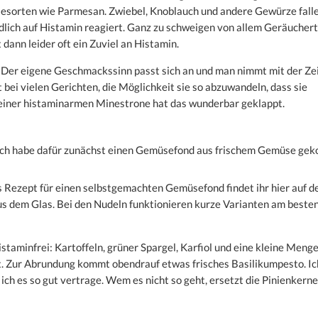
esorten wie Parmesan. Zwiebel, Knoblauch und andere Gewürze fall
ndlich auf Histamin reagiert. Ganz zu schweigen von allem Geräucher
ann leider oft ein Zuviel an Histamin.
: Der eigene Geschmackssinn passt sich an und man nimmt mit der Ze
t bei vielen Gerichten, die Möglichkeit sie so abzuwandeln, dass sie
meiner histaminarmen Minestrone hat das wunderbar geklappt.
Ich habe dafür zunächst einen Gemüsefond aus frischem Gemüse gek
s Rezept für einen selbstgemachten Gemüsefond findet ihr hier auf 
us dem Glas. Bei den Nudeln funktionieren kurze Varianten am beste
aminfrei: Kartoffeln, grüner Spargel, Karfiol und eine kleine Meng
ist. Zur Abrundung kommt obendrauf etwas frisches Basilikumpesto. Ic
ch es so gut vertrage. Wem es nicht so geht, ersetzt die Pinienkerne