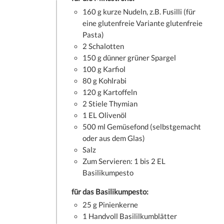
160 g kurze Nudeln, z.B. Fusilli (für
eine glutenfreie Variante glutenfreie
Pasta)
2 Schalotten
150 g dünner grüner Spargel
100 g Karfiol
80 g Kohlrabi
120 g Kartoffeln
2 Stiele Thymian
1 EL Olivenöl
500 ml Gemüsefond (selbstgemacht
oder aus dem Glas)
Salz
Zum Servieren: 1 bis 2 EL
Basilikumpesto
für das Basilikumpesto:
25 g Pinienkerne
1 Handvoll Basililkumblätter