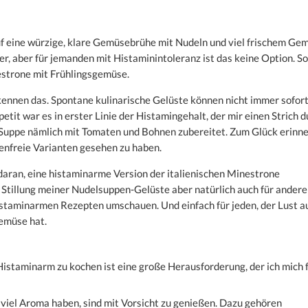
auf eine würzige, klare Gemüsebrühe mit Nudeln und viel frischem Ge
er, aber für jemanden mit Histaminintoleranz ist das keine Option. So
estrone mit Frühlingsgemüse.
 kennen das. Spontane kulinarische Gelüste können nicht immer sofor
tit war es in erster Linie der Histamingehalt, der mir einen Strich d
 Suppe nämlich mit Tomaten und Bohnen zubereitet. Zum Glück erinn
enfreie Varianten gesehen zu haben.
aran, eine histaminarme Version der italienischen Minestrone
 Stillung meiner Nudelsuppen-Gelüste aber natürlich auch für andere
istaminarmen Rezepten umschauen. Und einfach für jeden, der Lust a
gemüse hat.
Histaminarm zu kochen ist eine große Herausforderung, der ich mich 
rs viel Aroma haben, sind mit Vorsicht zu genießen. Dazu gehören