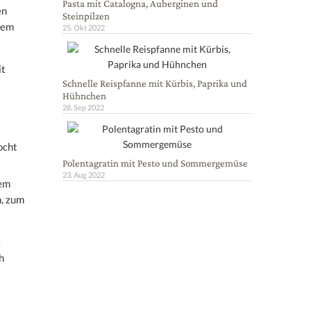
Pasta mit Catalogna, Auberginen und
en
Steinpilzen
tem
25. Okt 2022
it
Schnelle Reispfanne mit Kürbis, Paprika und
Hühnchen
28. Sep 2022
ocht
Polentagratin mit Pesto und Sommergemüse
23. Aug 2022
dem
n, zum
e
h