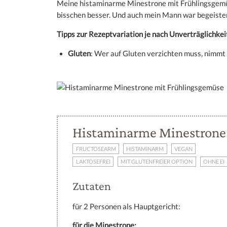
Meine histaminarme Minestrone mit Frühlingsgemüs
bisschen besser. Und auch mein Mann war begeistert
Tipps zur Rezeptvariation je nach Unverträglichkei
Gluten
: Wer auf Gluten verzichten muss, nimmt 
Histaminarme Minestrone
FRUCTOSEARM
HISTAMINARM
VEGAN
LAKTOSEFREI
MIT GLUTENFREIER OPTION
OHNE EI
Zutaten
für 2 Personen als Hauptgericht:
für die Minestrone: