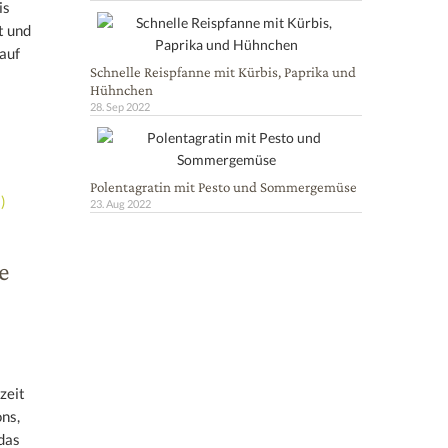
is
t und
auf
Schnelle Reispfanne mit Kürbis, Paprika und
Hühnchen
28. Sep 2022
Polentagratin mit Pesto und Sommergemüse
23. Aug 2022
e
zeit
ns,
das