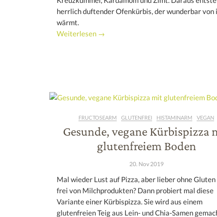
Kreuzkümmel, Kardamom und Zimt. Daraus entsteh
herrlich duftender Ofenkürbis, der wunderbar von 
wärmt.
Weiterlesen →
FRUCTOSEARM
GLUTENFREI
HISTAMINARM
VEGAN
Gesunde, vegane Kürbispizza 
glutenfreiem Boden
20. Nov 2019
Mal wieder Lust auf Pizza, aber lieber ohne Gluten
frei von Milchprodukten? Dann probiert mal diese
Variante einer Kürbispizza. Sie wird aus einem
glutenfreien Teig aus Lein- und Chia-Samen gemach