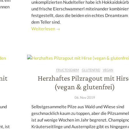
t ein
unkomplizierten Nudelteller habe ich Hokkaidokürb
innen
und frische Eierschwammerl miteinander kombinier
festgestellt, dass die beiden ein echtes Dreamteam 
dem Teller sind.
Weiterlesen →
FRUCTOSEARM
GLUTENFREI
VEGAN
mit
Herzhaftes Pilzragout mit Hirs
(vegan & glutenfrei)
06. Nov 2019
 und
Selbstgesammelte Pilze aus Wald und Wiese sind
geschmacklich kaum zu toppen, aber die Pilzsammel
ist auf wenige Wochen im Jahr begrenzt. Champigno
t, ist
Kräuterseitlinge und Austernpilze gibt es hingegen 