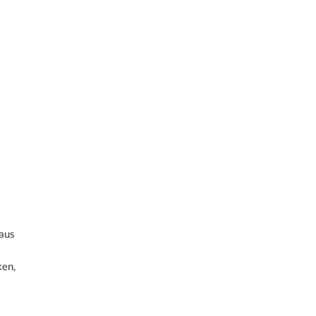
 aus
ken,