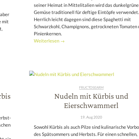
seiner Heimat in Mittelitalien wird das dunkelgrüne
Gemüse traditionell für deftige Eintöpfe verwendet.
 aber
Herrlich leicht dagegen sind diese Spaghetti mit
e mit
Schwarzkohl, Champignons, getrockneten Tomaten 
t,
Pinienkernen.
Weiterlesen →
FRUCTOSEARM
rbis
Nudeln mit Kürbis und
Eierschwammerl
19. Aug 2020
erbst-
ischen
Sowohl Kürbis als auch Pilze sind kulinarische Vorb
des Spätsommers und Herbsts. Für einen schnellen,