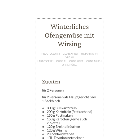
Direkt
Winterliches
zum
Ofengemüse mit
Inhalt
Wirsing
FRUCTOSEARM
GLUTENFREI
HISTAMINARM
VEGAN
LAKTOSEFREI
OHNE EI
OHNE HEFE
OHNE MILCH
OHNE NÜSSE
Zutaten
für 2 Personen:
für 2 Personen als Hauptgericht bzw.
1 Backblech
300 g Süßkartoffeln
200 g Kartoffeln (festkochend)
150 g Pastinaken
150 g Karotten (gerne auch
violette)
120 g Brokkoliröschen
120 g Wirsing
2 Knoblauchzehen
1 TL Thymian getrocknet