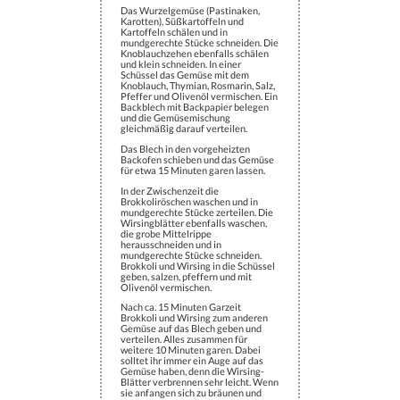
Das Wurzelgemüse (Pastinaken,
Karotten), Süßkartoffeln und
Kartoffeln schälen und in
mundgerechte Stücke schneiden. Die
Knoblauchzehen ebenfalls schälen
und klein schneiden. In einer
Schüssel das Gemüse mit dem
Knoblauch, Thymian, Rosmarin, Salz,
Pfeffer und Olivenöl vermischen. Ein
Backblech mit Backpapier belegen
und die Gemüsemischung
gleichmäßig darauf verteilen.
Das Blech in den vorgeheizten
Backofen schieben und das Gemüse
für etwa 15 Minuten garen lassen.
In der Zwischenzeit die
Brokkoliröschen waschen und in
mundgerechte Stücke zerteilen. Die
Wirsingblätter ebenfalls waschen,
die grobe Mittelrippe
herausschneiden und in
mundgerechte Stücke schneiden.
Brokkoli und Wirsing in die Schüssel
geben, salzen, pfeffern und mit
Olivenöl vermischen.
Nach ca. 15 Minuten Garzeit
Brokkoli und Wirsing zum anderen
Gemüse auf das Blech geben und
verteilen. Alles zusammen für
weitere 10 Minuten garen. Dabei
solltet ihr immer ein Auge auf das
Gemüse haben, denn die Wirsing-
Blätter verbrennen sehr leicht. Wenn
sie anfangen sich zu bräunen und