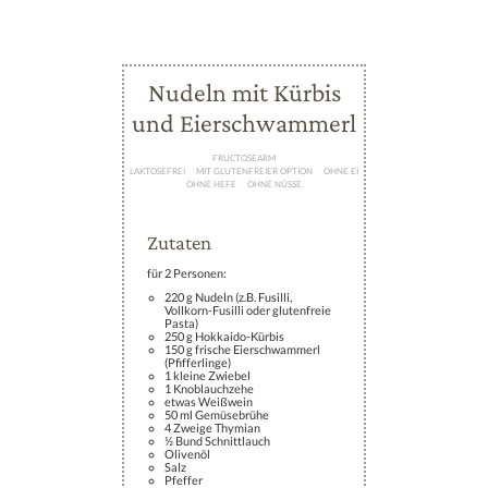
Direkt
Nudeln mit Kürbis
zum
und Eierschwammerl
Inhalt
FRUCTOSEARM
LAKTOSEFREI
MIT GLUTENFREIER OPTION
OHNE EI
OHNE HEFE
OHNE NÜSSE
Zutaten
für 2 Personen:
220 g Nudeln (z.B. Fusilli,
Vollkorn-Fusilli oder glutenfreie
Pasta)
250 g Hokkaido-Kürbis
150 g frische Eierschwammerl
(Pfifferlinge)
1 kleine Zwiebel
1 Knoblauchzehe
etwas Weißwein
50 ml Gemüsebrühe
4 Zweige Thymian
½ Bund Schnittlauch
Olivenöl
Salz
Pfeffer