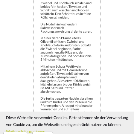
Zwiebel und Knoblauch schälen und
beides fein hacken. Thymian und
Schnittlauch waschen und trocken
schütteln. Den Schnittlauch in feine
Röllchen schneiden.
Die Nudeln in kochendem
Salzwasser nach
Packungsanweisung al dente garen.
In einer tiefen Pfanne etwas
Olivenöl erhitzen, Zwiebel und
Knoblauch darin andünsten. Sobald
die Zwiebel beginnen, Farbe
anzunehmen, die Pilze und den
Kürbis dazugeben und noch für 2 bis
3 Minuten mitdünsten.
Mit einem Schuss Weißwein
ablöschen und mit Gemüsebrühe
aufgießen. Thymianblättchen von
den Stielen abzupfen und
dazugeben. Alles etwa 10 Minuten
köcheln lassen, bis der Kürbis weich
ist. Mit Salz und Pfeffer
abschmecken.
Die fertig gegarten Nudeln abseihen
und zum Kürbis und den Pilzen in die
Pfanne geben. Alles gut miteinander
vermischen und auf Tellern
anrichten. Mit dem Schnittlauch und
frisch geriebenem Parmesan
Diese Webseite verwendet Cookies. Bitte stimmen sie der Verwendung
bestreuen und servieren.
von Cookie zu, um die Webseite uneingeschränkt nutzen zu können.
Weitere Informationen
Kraut & Koriander